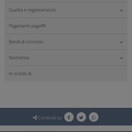
Qualità e miglioramento
Pagamenti pagoPA
Bandi di concorso
Normativa
In ricordo di
Questionario
e
Condividi su:
social