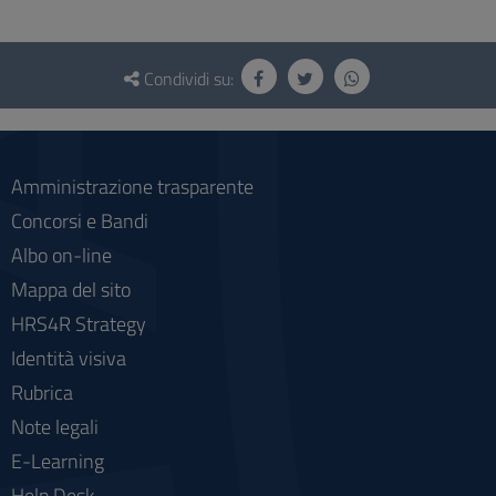
Questionario
e
Condividi su:
social
Amministrazione trasparente
Concorsi e Bandi
Albo on-line
Mappa del sito
HRS4R Strategy
Identità visiva
Rubrica
Note legali
E-Learning
Help Desk