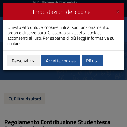
MIUR
MUR
- Ministero dell'Università e
della Ricerca
e
×
Impostazioni dei cookie
UniCA News
Accedi
Accedi
Università degli
Questo sito utilizza cookies utili al suo funzionamento,
Toggle
propri e di terze parti. Cliccando su accetta cookies
Studi di Cagliari
navigation
acconsenti all'uso. Per saperne di più leggi
Informativa sui
cookies
Vai
al
Didattica
Contenuto
Vai
Personalizza
Accetta cookies
Rifiuta
alla
navigazione
del
sito
Vai
al
Footer
Filtra risultati
Regolamento Contribuzione Studentesca