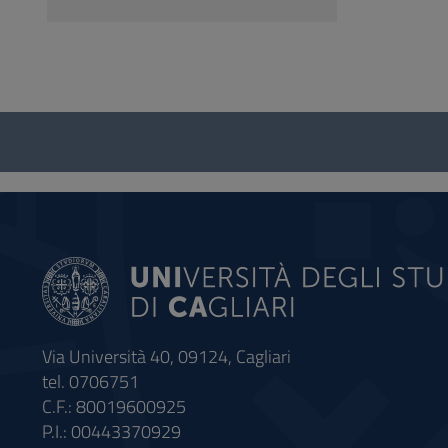
Questionario
e
social
Via Università 40, 09124, Cagliari
tel. 0706751
C.F.: 80019600925
P.I.: 00443370929