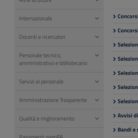
Vai
al
Concorsi
Internazionale
Footer
Concorsi
Docenti e ricercatori
Selezioni
Personale tecnico,
Selezion
amministrativo e bibliotecario
Selezion
Servizi al personale
Selezion
Amministrazione Trasparente
Selezion
Avvisi d
Qualità e miglioramento
Bandi e 
Pagamenti pagoPA