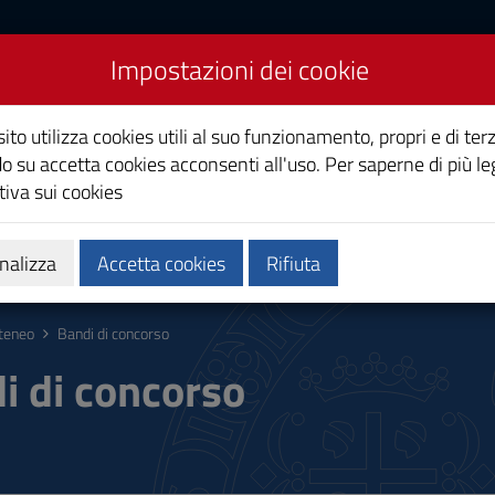
Impostazioni dei cookie
Studi di Cagliari
ito utilizza cookies utili al suo funzionamento, propri e di terz
o su accetta cookies acconsenti all'uso. Per saperne di più le
iva sui cookies
i
Ricerca
Società e territorio
nalizza
Accetta cookies
Rifiuta
teneo
Bandi di concorso
i di concorso