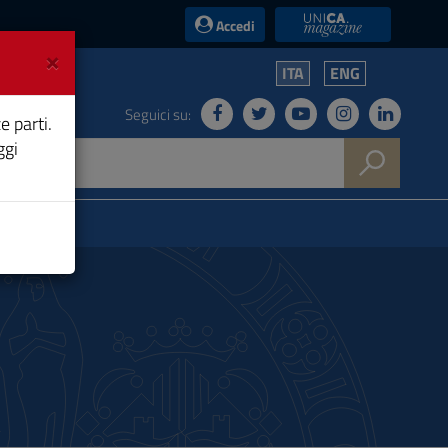
UniCA News
Accedi
×
ITA
ENG
Seguici su:
e parti.
ggi