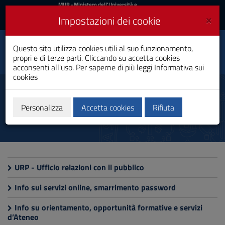
MIUR
MUR
- Ministero dell'Università e
della Ricerca
e
×
Impostazioni dei cookie
UniCA News
Accedi
Accedi
Università degli
Questo sito utilizza cookies utili al suo funzionamento,
Toggle
propri e di terze parti. Cliccando su accetta cookies
Studi di Cagliari
navigation
acconsenti all'uso. Per saperne di più leggi
Informativa sui
cookies
Vai
al
Help desk
Contenuto
Vai
Personalizza
Accetta cookies
Rifiuta
alla
navigazione
del
sito
Vai
al
URP - Ufficio relazioni con il pubblico
Footer
Info sui servizi online, smarrimento password
Info su orientamento, opportunità formative e servizi
d’Ateneo