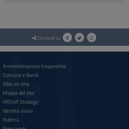
Questionario
e
Condividi su:
social
Amministrazione trasparente
Concorsi e Bandi
Albo on-line
Mappa del sito
HRS4R Strategy
Identità visiva
Rubrica
Note legali