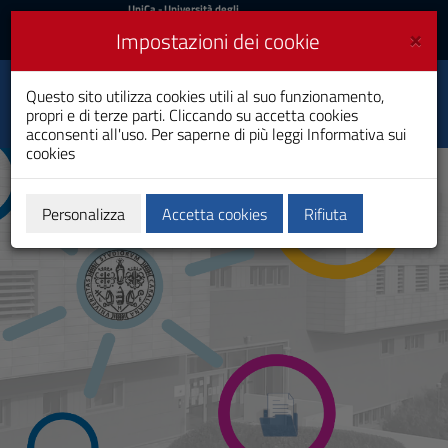
UniCa
UniCa
- Università degli
Studi di Cagliari
e
×
Impostazioni dei cookie
UniCA News
Accedi
Accedi
Questo sito utilizza cookies utili al suo funzionamento,
HRS4R Strategy - Initial
Toggle
propri e di terze parti. Cliccando su accetta cookies
phase
navigation
acconsenti all'uso. Per saperne di più leggi
Informativa sui
cookies
Vai
al
Contenuto
Vai
Personalizza
Accetta cookies
Rifiuta
alla
navigazione
del
sito
Vai
al
Footer