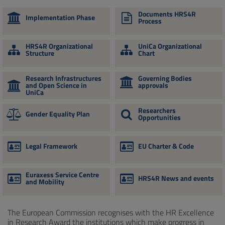
Documents HRS4R
Implementation Phase
Process
HRS4R Organizational
UniCa Organizational
Structure
Chart
Research Infrastructures
Governing Bodies
and Open Science in
approvals
UniCa
Researchers
Gender Equality Plan
Opportunities
Legal Framework
EU Charter & Code
Euraxess Service Centre
HRS4R News and events
and Mobility
The European Commission recognises with the HR Excellence
in Research Award the institutions which make progress in