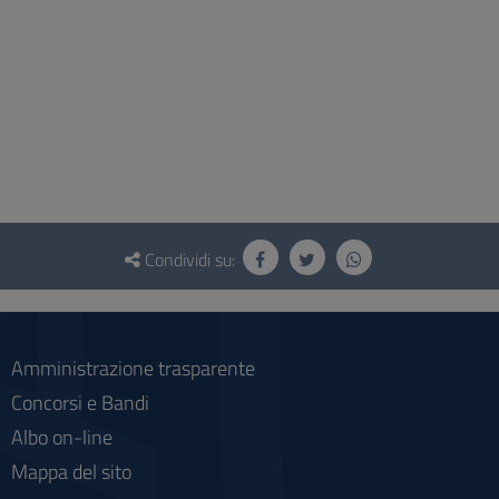
Questionario
e
Condividi su:
social
Amministrazione trasparente
Concorsi e Bandi
Albo on-line
Mappa del sito