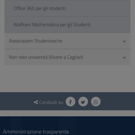
Office 365 per gli studenti
Wolfram Mathematica per gli Studenti
Associazioni Studentesche
Non solo università (Vivere a Cagliari)
Questionario
e
Condividi su:
social
Amministrazione trasparente