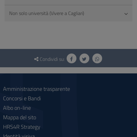
Non solo università (Vivere a Cagliari)
Questionario
e
Condividi su:
social
Amministrazione trasparente
Concorsi e Bandi
Albo on-line
Mappa del sito
HRS4R Strategy
Identità visiva