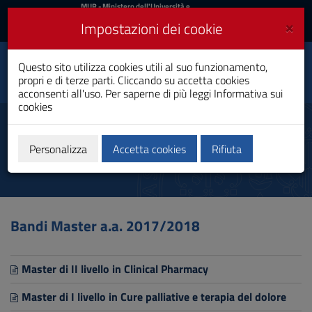
MIUR
MUR
- Ministero dell'Università e
della Ricerca
e
×
Impostazioni dei cookie
UniCA News
Accedi
Accedi
Università degli
Questo sito utilizza cookies utili al suo funzionamento,
Toggle
propri e di terze parti. Cliccando su accetta cookies
Studi di Cagliari
navigation
acconsenti all'uso. Per saperne di più leggi
Informativa sui
cookies
Vai
al
Bandi scaduti
Contenuto
Vai
Personalizza
Accetta cookies
Rifiuta
alla
navigazione
del
sito
Vai
Bandi Master a.a. 2017/2018
al
Footer
Master di II livello in Clinical Pharmacy
Master di I livello in Cure palliative e terapia del dolore