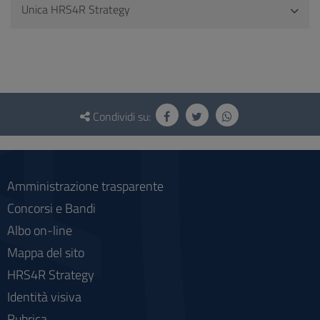
Unica HRS4R Strategy
Questionario
e
Condividi su:
social
Amministrazione trasparente
Concorsi e Bandi
Albo on-line
Mappa del sito
HRS4R Strategy
Identità visiva
Rubrica