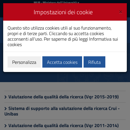
MIUR
MUR
- Ministero dell'Università e
della Ricerca
e
×
Impostazioni dei cookie
UniCA News
Accedi
Accedi
Università degli
Questo sito utilizza cookies utili al suo funzionamento,
Toggle
propri e di terze parti. Cliccando su accetta cookies
Studi di Cagliari
navigation
acconsenti all'uso. Per saperne di più leggi
Informativa sui
cookies
Vai
al
Valutazione della ricerca
Contenuto
Vai
Personalizza
Accetta cookies
Rifiuta
alla
navigazione
del
sito
Vai
al
Valutazione della qualità della ricerca (Vqr 2015-2019)
Footer
Sistema di supporto alla valutazione della ricerca Crui -
Unibas
Valutazione della qualità della ricerca (Vqr 2011-2014)