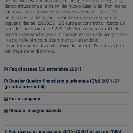
dell’
Innovazione
(innovazione, tecnologie abilitanti e digitale),
dando attuazione alle Azioni del nuovo Asse IV del Pon ricerca
e innovazione
Istruzione e ricerca per il recupero - React-Eu
".
Per l’università di Cagliari, in particolare, sono destinate le
seguenti risorse: 2.090.391,98 euro per contratti di ricerca sui
temi dell’innovazione e 1.225.138,16 euro per contratti di
ricerca su tematiche
green
. In considerazione della ricognizione
in atto nelle strutture dipartimentali, si rendono
immediatamente disponibili
link
e documenti d'interesse, oltre
alle
faq
interne di ateneo.
Faq di ateneo (30 settembre 2021)
Dossier Quadro finanziario pluriennale (Qfp) 2021-27
(priorità orizzontali)
Form company
Modulo impegno azienda
Pon ricerca e innovazione 2014-2020 (inclusi dm 1062,