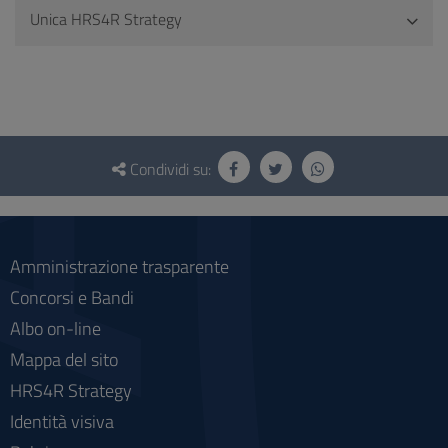
Unica HRS4R Strategy
Questionario
e
Condividi su:
social
Amministrazione trasparente
Concorsi e Bandi
Albo on-line
Mappa del sito
HRS4R Strategy
Identità visiva