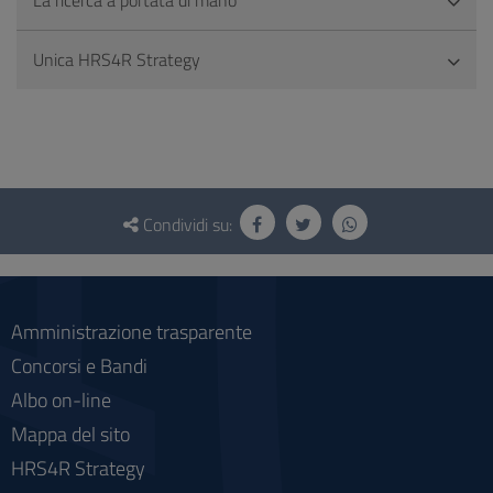
La ricerca a portata di mano
Unica HRS4R Strategy
Questionario
e
Condividi su:
social
Amministrazione trasparente
Concorsi e Bandi
Albo on-line
Mappa del sito
HRS4R Strategy