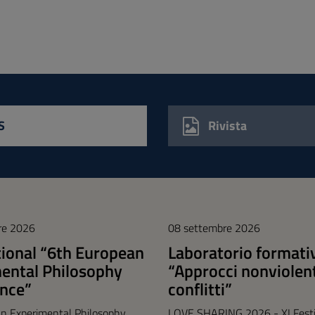
S
Rivista
re 2026
08 settembre 2026
tional “6th European
Laboratorio formati
ental Philosophy
“Approcci nonviolent
nce”
conflitti”
n Experimental Philosophy
LOVE SHARING 2026 - XI Festiv