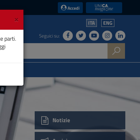
UniCA News
Accedi
×
ITA
ENG
Seguici su:
e parti.
ggi
Notizie