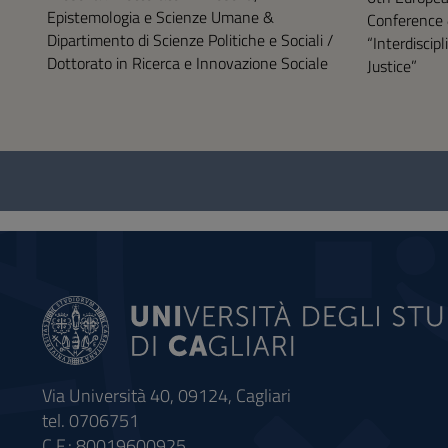
Epistemologia e Scienze Umane &
Conference 
Dipartimento di Scienze Politiche e Sociali /
“Interdiscip
Dottorato in Ricerca e Innovazione Sociale
Justice”
Questionario
e
social
Via Università 40, 09124, Cagliari
tel. 0706751
C.F.: 80019600925