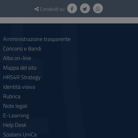
Questionario
e
Condividi su:
social
Amministrazione trasparente
Concorsi e Bandi
Albo on-line
Mappa del sito
HRS4R Strategy
Identità visiva
Rubrica
Note legali
E-Learning
Help Desk
Sostieni UniCa