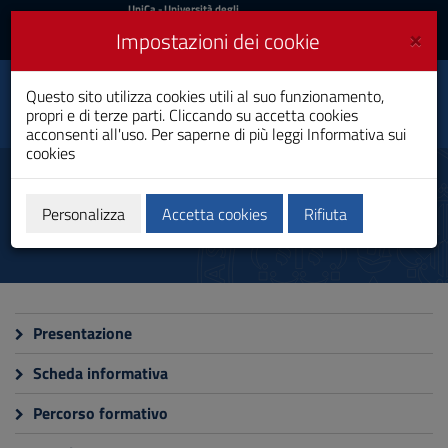
UniCa
UniCa
- Università degli
Studi di Cagliari
e
×
Impostazioni dei cookie
UniCA News
Accedi
Accedi
Capacities Building for
Questo sito utilizza cookies utili al suo funzionamento,
Toggle
Global Health
propri e di terze parti. Cliccando su accetta cookies
navigation
Dottorato di Ricerca
acconsenti all'uso. Per saperne di più leggi
Informativa sui
cookies
Vai
al
Corso
Contenuto
Vai
Personalizza
Accetta cookies
Rifiuta
alla
navigazione
del
sito
Vai
al
Presentazione
Footer
Scheda informativa
Percorso formativo