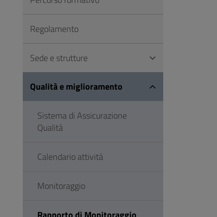
Vai
al
Regolamento
Footer
Sede e strutture
Qualità e miglioramento
Sistema di Assicurazione
Qualità
Calendario attività
Monitoraggio
Rapporto di Monitoraggio