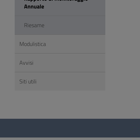
Annuale
Riesame
Modulistica
Avvisi
Siti utili
Questionario
e
social