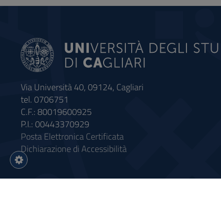
Via Università 40, 09124, Cagliari
tel. 0706751
C.F.: 80019600925
P.I.: 00443370929
Posta Elettronica Certificata
Dichiarazione di Accessibilità
Impostazioni
cookie