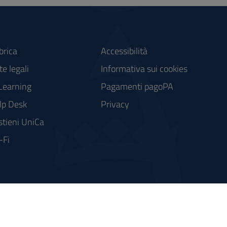
brica
Accessibilità
e legali
Informativa sui cookies
Learning
Pagamenti pagoPA
lp Desk
Privacy
stieni UniCa
-Fi