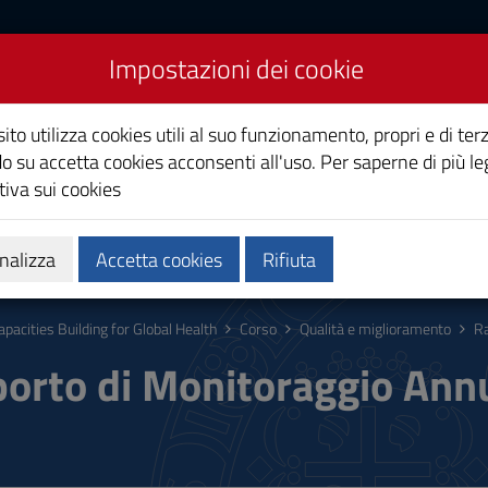
Impostazioni dei cookie
ng for Global Health
ito utilizza cookies utili al suo funzionamento, propri e di terz
o su accetta cookies acconsenti all'uso. Per saperne di più le
iva sui cookies
a
Ricerca
Terza Missione
nalizza
Accetta cookies
Rifiuta
apacities Building for Global Health
Corso
Qualità e miglioramento
Ra
orto di Monitoraggio Ann