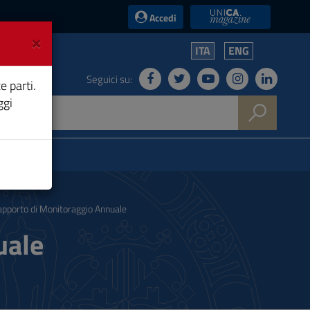
UniCA News
Accedi
×
ITA
ENG
Seguici su:
e parti.
ggi
pporto di Monitoraggio Annuale
uale