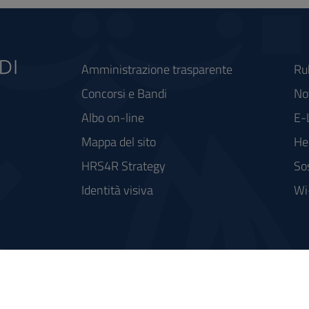
Amministrazione trasparente
Ru
Concorsi e Bandi
Not
Albo on-line
E-
Mappa del sito
He
HRS4R Strategy
So
Identità visiva
Wi