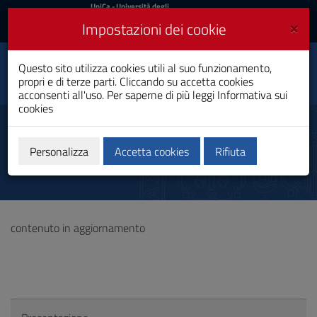
UniCa
UniCa
- Università degli
Studi di Cagliari
e
×
Impostazioni dei cookie
UniCA News
Accedi
Accedi
Capacities Building for
Questo sito utilizza cookies utili al suo funzionamento,
Toggle
Global Health
propri e di terze parti. Cliccando su accetta cookies
navigation
Dottorato di Ricerca
acconsenti all'uso. Per saperne di più leggi
Informativa sui
cookies
Vai
al
Sistema di Assicurazione
Contenuto
Qualità
Vai
Personalizza
Accetta cookies
Rifiuta
alla
navigazione
del
sito
Vai
contenuto in aggiornamento
al
Footer