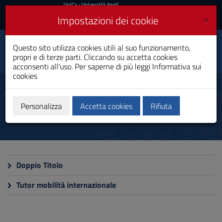
UniCa
UniCa
- Università degli
Studi di Cagliari
e
×
Impostazioni dei cookie
UniCA News
Accedi
Accedi
Capacities Building for
Questo sito utilizza cookies utili al suo funzionamento,
Toggle
Global Health
propri e di terze parti. Cliccando su accetta cookies
navigation
Dottorato di Ricerca
acconsenti all'uso. Per saperne di più leggi
Informativa sui
cookies
Vai
al
Internazionale
Contenuto
Vai
Personalizza
Accetta cookies
Rifiuta
alla
navigazione
del
sito
Vai
al
Doppio Titolo
Footer
Tutor mobilità internazionale