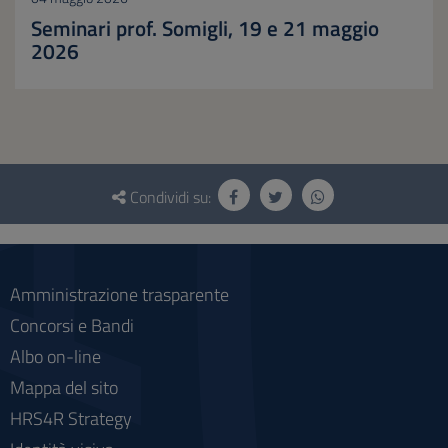
Seminari prof. Somigli, 19 e 21 maggio
2026
Questionario
e
Condividi su:
social
Amministrazione trasparente
Concorsi e Bandi
Albo on-line
Mappa del sito
HRS4R Strategy