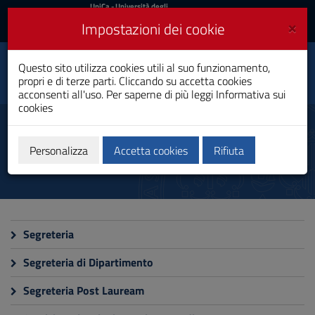
UniCa
UniCa
- Università degli
Studi di Cagliari
e
×
Impostazioni dei cookie
UniCA News
Accedi
Accedi
Philological and Literary,
Questo sito utilizza cookies utili al suo funzionamento,
Historical and Cultural
Toggle
propri e di terze parti. Cliccando su accetta cookies
Studies
navigation
acconsenti all'uso. Per saperne di più leggi
Informativa sui
Dottorato di Ricerca
cookies
Vai
al
Staff amministrativo
Contenuto
Vai
Personalizza
Accetta cookies
Rifiuta
alla
navigazione
del
sito
Vai
al
Segreteria
Footer
Segreteria di Dipartimento
Segreteria Post Lauream