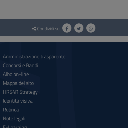
Questionario
e
Condividi su:
social
Amministrazione trasparente
Concorsi e Bandi
Albo on-line
Mappa del sito
HRS4R Strategy
Identità visiva
Rubrica
Note legali
E-Learning