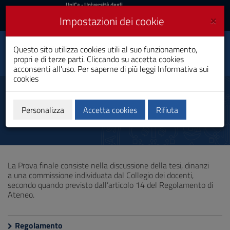
UniCa
UniCa
- Università degli
Studi di Cagliari
e
×
Impostazioni dei cookie
UniCA News
Accedi
Accedi
Philological and Literary,
Questo sito utilizza cookies utili al suo funzionamento,
Historical and Cultural
Toggle
propri e di terze parti. Cliccando su accetta cookies
Studies
navigation
acconsenti all'uso. Per saperne di più leggi
Informativa sui
Dottorato di Ricerca
cookies
Vai
al
Prova finale
Contenuto
Vai
Personalizza
Accetta cookies
Rifiuta
alla
navigazione
del
sito
Vai
La Prova finale consiste nella discussione della tesi, dinanzi
al
a una commissione individuata dal Collegio dei docenti,
Footer
secondo quando previsto dall’articolo 14 del Regolamento di
Ateneo.
Regolamento