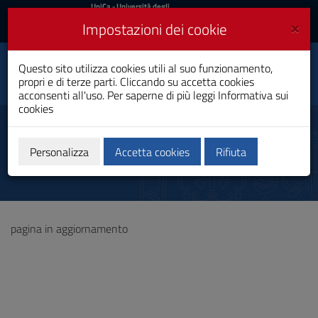
UniCa
UniCa
- Università degli
Studi di Cagliari
e
×
Impostazioni dei cookie
UniCA News
Accedi
Accedi
Philological and Literary,
Questo sito utilizza cookies utili al suo funzionamento,
Historical and Cultural
Toggle
propri e di terze parti. Cliccando su accetta cookies
Studies
navigation
acconsenti all'uso. Per saperne di più leggi
Informativa sui
Dottorato di Ricerca
cookies
Vai
al
Iscriversi
Contenuto
Vai
Personalizza
Accetta cookies
Rifiuta
alla
navigazione
del
sito
Vai
pagina in aggiornamento
al
Footer