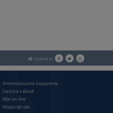
Questionario
e
Condividi su:
social
Amministrazione trasparente
Concorsi e Bandi
Albo on-line
Mappa del sito