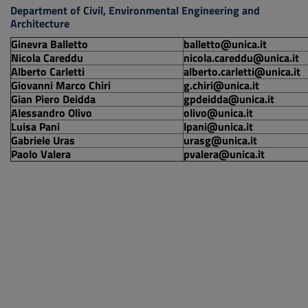
Department of Civil, Environmental Engineering and
Architecture
Ginevra Balletto
balletto@unica.it
Nicola Careddu
nicola.careddu@unica.it
Alberto Carletti
alberto.carletti@unica.it
Giovanni Marco Chiri
g.chiri@unica.it
Gian Piero Deidda
gpdeidda@unica.it
Alessandro Olivo
olivo@unica.it
Luisa Pani
lpani@unica.it
Gabriele Uras
urasg@unica.it
Paolo Valera
pvalera@unica.it