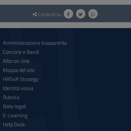
Questionario
e
Condividi su:
social
Amministrazione trasparente
Concorsi e Bandi
Albo on-line
Mappa del sito
HRS4R Strategy
Identità visiva
Rubrica
Note legali
E-Learning
Help Desk