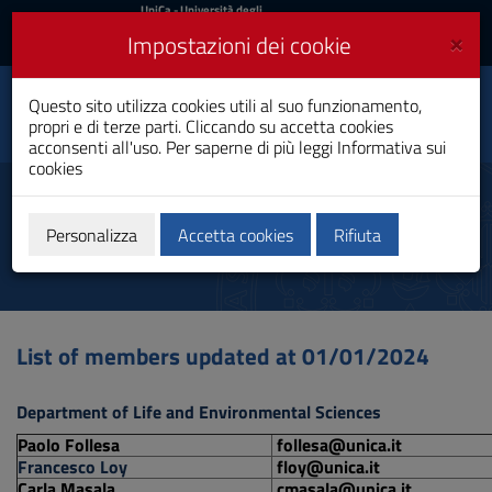
UniCa
UniCa
- Università degli
Studi di Cagliari
e
×
Impostazioni dei cookie
UniCA News
Accedi
Accedi
Centro
Questo sito utilizza cookies utili al suo funzionamento,
Interdipartimentale di
Toggle
propri e di terze parti. Cliccando su accetta cookies
Ingegneria e Scienze
navigation
Ambientali (CINSA)
acconsenti all'uso. Per saperne di più leggi
Informativa sui
cookies
Vai
al
Il Consiglio
Contenuto
Vai
Personalizza
Accetta cookies
Rifiuta
alla
navigazione
del
sito
Vai
List of members updated at 01/01/2024
al
Footer
Department of Life and Environmental Sciences
Paolo Follesa
follesa@unica.it
Francesco Loy
floy@unica.it
Carla Masala
cmasala@unica.it