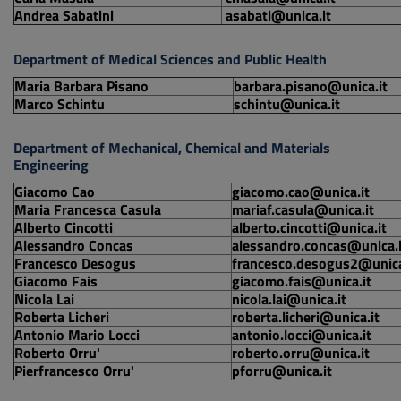
Andrea Sabatini
asabati@unica.it
Department of Medical Sciences and Public Health
Maria Barbara Pisano
barbara.pisano@unica.it
Marco Schintu
schintu@unica.it
Department of Mechanical, Chemical and Materials
Engineering
Giacomo Cao
giacomo.cao@unica.it
Maria Francesca Casula
mariaf.casula@unica.it
Alberto Cincotti
alberto.cincotti@unica.it
Alessandro Concas
alessandro.concas@unica.i
Francesco Desogus
francesco.desogus2@unica
Giacomo Fais
giacomo.fais@unica.it
Nicola Lai
nicola.lai@unica.it
Roberta Licheri
roberta.licheri@unica.it
Antonio Mario Locci
antonio.locci@unica.it
Roberto Orru'
roberto.orru@unica.it
Pierfrancesco Orru'
pforru@unica.it