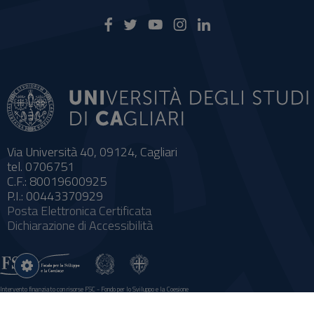
Via Università 40, 09124, Cagliari
tel. 0706751
C.F.: 80019600925
P.I.: 00443370929
Posta Elettronica Certificata
Dichiarazione di Accessibilità
Impostazioni
cookie
Intervento finanziato con risorse FSC - Fondo per lo Sviluppo e la Coesione
Sistema informatico gestionale integrato a supporto della didattica e della ricerca e potenziamento dei servizi online agli
studenti