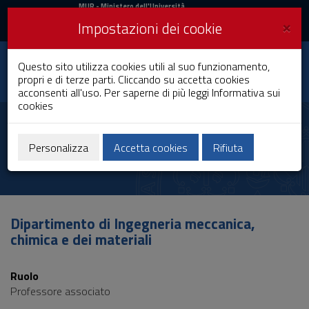
MIUR
MUR
- Ministero dell'Università
e della Ricerca
e
×
Impostazioni dei cookie
UniCA News
Accedi
Accedi
Università degli
Questo sito utilizza cookies utili al suo funzionamento,
Toggle
propri e di terze parti. Cliccando su accetta cookies
Studi di Cagliari
navigation
acconsenti all'uso. Per saperne di più leggi
Informativa sui
cookies
Vai
al
Roberta Licheri
Contenuto
Vai
Personalizza
Accetta cookies
Rifiuta
alla
navigazione
del
sito
Vai
Dipartimento di Ingegneria meccanica,
al
chimica e dei materiali
Footer
Ruolo
Professore associato