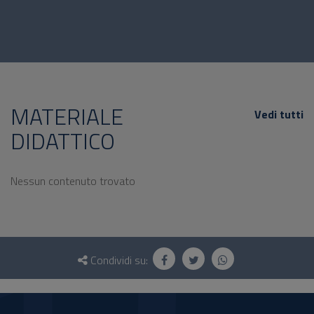
MATERIALE
Vedi tutti
DIDATTICO
Nessun contenuto trovato
Questionario
e
Condividi su:
social