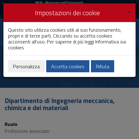
MIUR
MUR
- Ministero dell'Università
e della Ricerca
e
×
Impostazioni dei cookie
UniCA News
Accedi
Accedi
Università degli
Questo sito utilizza cookies utili al suo funzionamento,
Toggle
propri e di terze parti. Cliccando su accetta cookies
Studi di Cagliari
navigation
acconsenti all'uso. Per saperne di più leggi
Informativa sui
cookies
Vai
al
Alessandro Concas
Contenuto
Vai
Personalizza
Accetta cookies
Rifiuta
alla
navigazione
del
sito
Vai
Dipartimento di Ingegneria meccanica,
al
chimica e dei materiali
Footer
Ruolo
Professore associato