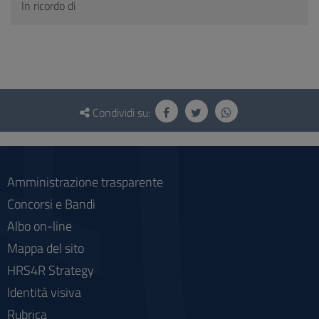
In ricordo di
Questionario
e
Condividi su:
social
Amministrazione trasparente
Concorsi e Bandi
Albo on-line
Mappa del sito
HRS4R Strategy
Identità visiva
Rubrica