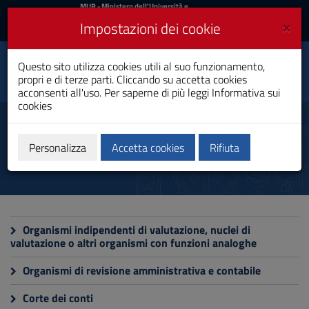
MIUR
MUR
- Ministero dell'Università e
della Ricerca
e
×
Impostazioni dei cookie
UniCA News
Accedi
Accedi
Università degli
Questo sito utilizza cookies utili al suo funzionamento,
Toggle
propri e di terze parti. Cliccando su accetta cookies
Studi di Cagliari
navigation
acconsenti all'uso. Per saperne di più leggi
Informativa sui
cookies
Vai
al
Controlli e rilievi
Contenuto
sull'amministrazione
Vai
Personalizza
Accetta cookies
Rifiuta
alla
navigazione
del
sito
Vai
al
Organismi indipendenti di valutazione, nuclei di
Footer
valutazione o altri organismi con funzioni analoghe
Organismi di revisione amministrativa e contabile
Corte dei conti