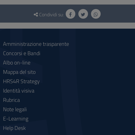
Questionario
e
Condividi su:
social
Amministrazione trasparente
Concorsi e Bandi
Albo on-line
Mappa del sito
HRS4R Strategy
Identità visiva
Rubrica
Note legali
E-Learning
Help Desk