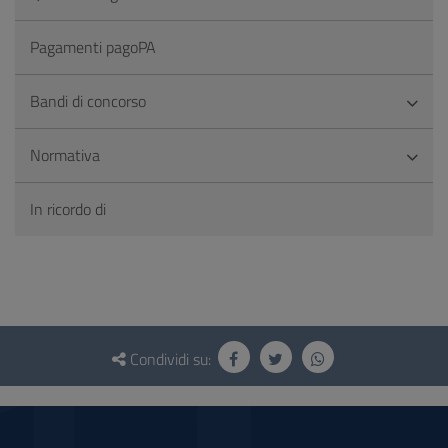
Pagamenti pagoPA
Bandi di concorso
Normativa
In ricordo di
Questionario
e
Condividi su:
social