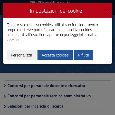
MIUR
MUR
- Ministero dell'Università e
della Ricerca
e
×
Impostazioni dei cookie
UniCA News
Accedi
Accedi
Università degli
Questo sito utilizza cookies utili al suo funzionamento,
Toggle
propri e di terze parti. Cliccando su accetta cookies
Studi di Cagliari
navigation
acconsenti all'uso. Per saperne di più leggi
Informativa sui
cookies
Vai
al
Bandi di concorso
Contenuto
Vai
Personalizza
Accetta cookies
Rifiuta
alla
navigazione
del
sito
Vai
al
Concorsi per personale docente e ricercatori
Footer
Concorsi per personale tecnico amministrativo
Selezioni per incarichi di ricerca