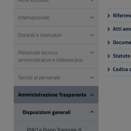
Vai
al
Riferime
Internazionale
Footer
Atti amm
Docenti e ricercatori
Documen
Personale tecnico,
Statuto 
amministrativo e bibliotecario
Codice d
Servizi al personale
Amministrazione Trasparente
Disposizioni generali
PIAO e Piano Triennale di