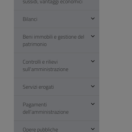
sussidi, vantaggi economici
Bilanci
Beni immobili e gestione del
patrimonio
Controlli e rilievi
sull'amministrazione
Servizi erogati
Pagamenti
dell'amministrazione
Opere pubbliche