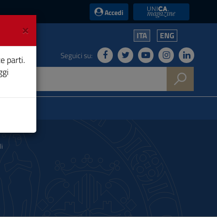
UniCA News
Accedi
×
ITA
ENG
Seguici su:
e parti.
ggi
li