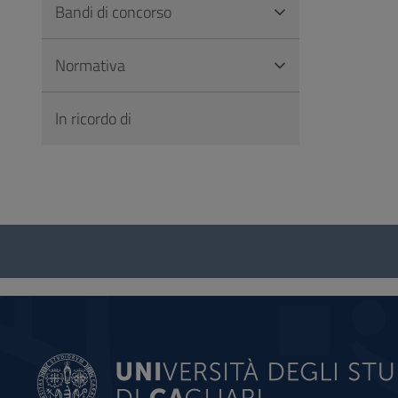
Bandi di concorso
Normativa
In ricordo di
Questionario
e
social