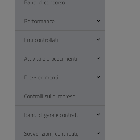
Bandi di concorso
Performance
Enti controllati
Attività e procedimenti
Provvedimenti
Controlli sulle imprese
Bandi di gara e contratti
Sovvenzioni, contributi,