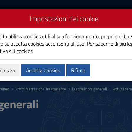
Impostazioni dei cookie
Studi di Cagliari
ito utilizza cookies utili al suo funzionamento, propri e di terz
o su accetta cookies acconsenti all'uso. Per saperne di più le
iva sui cookies
i
Ricerca
Società e territorio
nalizza
Accetta cookies
Rifiuta
teneo
Amministrazione Trasparente
Disposizioni generali
Atti genera
 generali