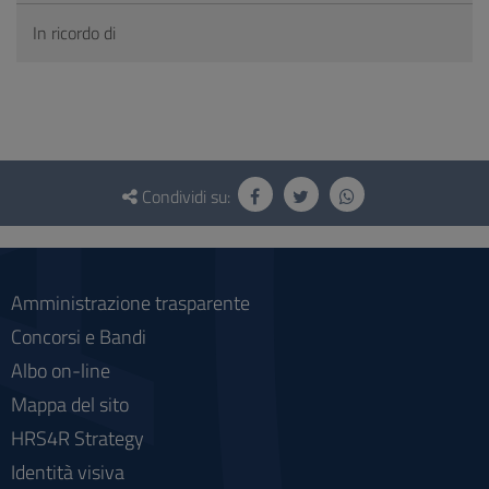
In ricordo di
Questionario
e
Condividi su:
social
Amministrazione trasparente
Concorsi e Bandi
Albo on-line
Mappa del sito
HRS4R Strategy
Identità visiva