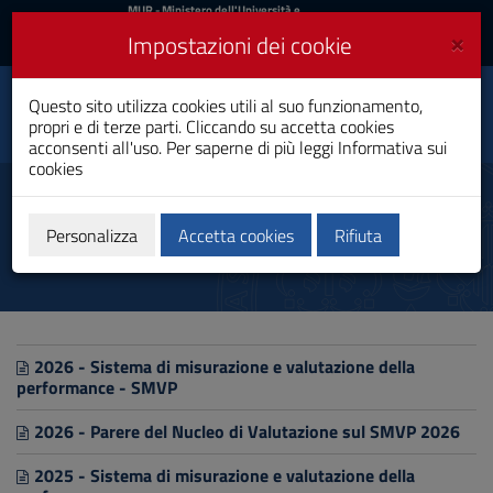
MIUR
MUR
- Ministero dell'Università e
della Ricerca
e
×
Impostazioni dei cookie
UniCA News
Accedi
Accedi
Università degli
Questo sito utilizza cookies utili al suo funzionamento,
Toggle
propri e di terze parti. Cliccando su accetta cookies
Studi di Cagliari
navigation
acconsenti all'uso. Per saperne di più leggi
Informativa sui
cookies
Vai
al
Sistema di misurazione e
Contenuto
valutazione della Performance
Vai
Personalizza
Accetta cookies
Rifiuta
alla
navigazione
del
sito
Vai
al
2026 - Sistema di misurazione e valutazione della
Footer
performance - SMVP
2026 - Parere del Nucleo di Valutazione sul SMVP 2026
2025 - Sistema di misurazione e valutazione della