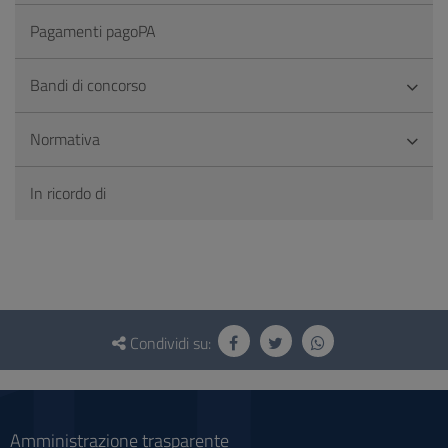
Pagamenti pagoPA
Bandi di concorso
Normativa
In ricordo di
Questionario
e
Condividi su:
social
Amministrazione trasparente