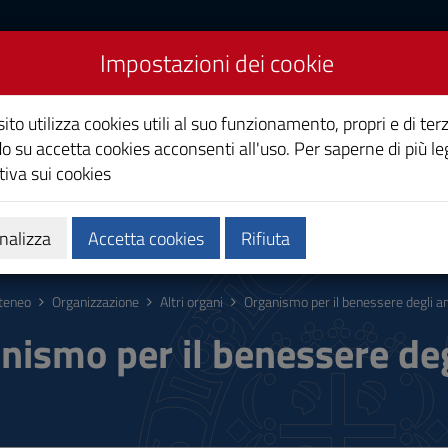
Impostazioni dei cookie
Studi di Cagliari
ito utilizza cookies utili al suo funzionamento, propri e di terz
o su accetta cookies acconsenti all'uso. Per saperne di più le
iva sui cookies
i
Ricerca
Società e territorio
nalizza
Accetta cookies
Rifiuta
teneo
Organizzazione
Altri organi
Organismo per il benessere degli a
nismo per il benessere deg