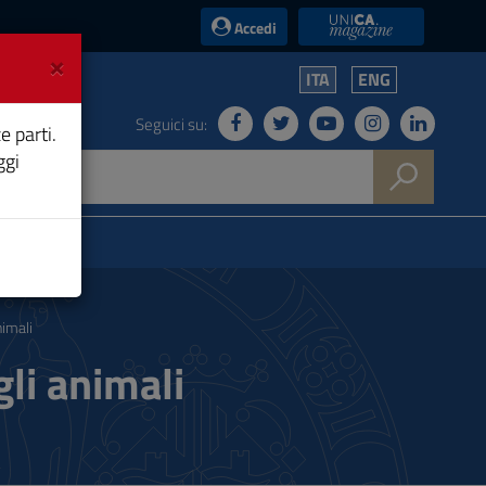
UniCA News
Accedi
×
ITA
ENG
Seguici su:
e parti.
ggi
nimali
li animali