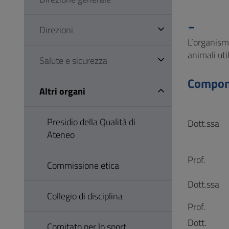
Vai
al
_
Direzioni
Footer
L’organismo
animali util
Salute e sicurezza
Compon
Altri organi
Presidio della Qualità di
Dott.ss
Ateneo
Prof.
Commissione etica
Dott.ssa
Collegio di disciplina
Prof.
Dott.
Comitato per lo sport