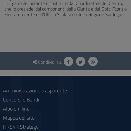
L’Organo deliberante è costituito dal Coordinatore del Centro,
che lo presiede, dai componenti della Giunta e dal Dott. Fabrizio
Floris, referente dell’Ufficio Scolastico della Regione Sardegna.
Questionario
e
Condividi su:
social
Amministrazione trasparente
Concorsi e Bandi
Albo on-line
Mappa del sito
HRS4R Strategy