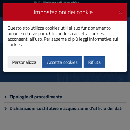
MIUR
MUR
- Ministero dell'Università e
della Ricerca
e
×
Impostazioni dei cookie
UniCA News
Accedi
Accedi
Università degli
Questo sito utilizza cookies utili al suo funzionamento,
Toggle
propri e di terze parti. Cliccando su accetta cookies
Studi di Cagliari
navigation
acconsenti all'uso. Per saperne di più leggi
Informativa sui
cookies
Vai
al
Attività e procedimenti
Contenuto
Vai
Personalizza
Accetta cookies
Rifiuta
alla
navigazione
del
sito
Vai
al
Tipologie di procedimento
Footer
Dichiarazioni sostitutive e acquisizione d'ufficio dei dati