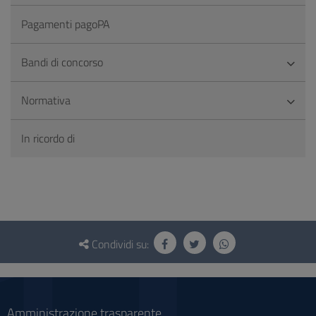
Pagamenti pagoPA
Bandi di concorso
Normativa
In ricordo di
Questionario
e
Condividi su:
social
Amministrazione trasparente