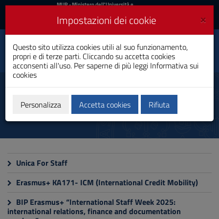
MIUR
MUR
- Ministero dell'Università e
della Ricerca
e
×
Impostazioni dei cookie
UniCA News
Accedi
Accedi
Università degli
Questo sito utilizza cookies utili al suo funzionamento,
Toggle
propri e di terze parti. Cliccando su accetta cookies
Studi di Cagliari
navigation
acconsenti all'uso. Per saperne di più leggi
Informativa sui
cookies
Vai
al
Mobilità Personale Tecnico
Contenuto
Amministrativo Bibliotecario
Vai
Personalizza
Accetta cookies
Rifiuta
alla
navigazione
del
sito
Vai
al
Unica For Staff
Footer
Erasmus+ KA171- ICM (International Credit Mobility)
BIP Erasmus+ “International Staff Week 2025:
international relations, finance and documentation