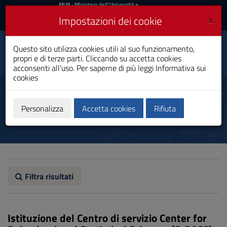
MIUR
MUR
- Ministero dell'Università e
della Ricerca
e
×
Impostazioni dei cookie
UniCA News
Accedi
Accedi
Università degli
Questo sito utilizza cookies utili al suo funzionamento,
Toggle
propri e di terze parti. Cliccando su accetta cookies
Studi di Cagliari
navigation
acconsenti all'uso. Per saperne di più leggi
Informativa sui
cookies
Vai
al
Centri di servizio
Contenuto
Vai
Personalizza
Accetta cookies
Rifiuta
alla
navigazione
del
sito
Vai
al
Footer
Filtra risultati
Istituzione del Centro di servizio Center for