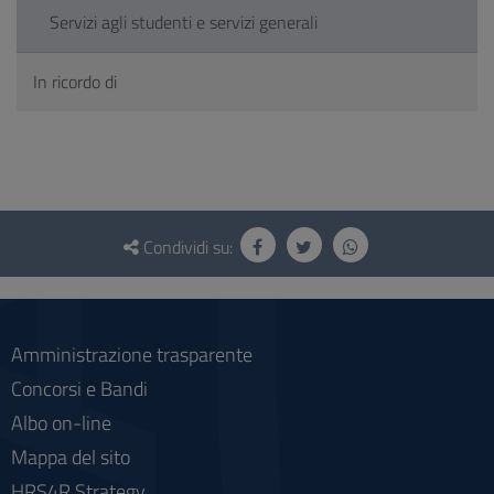
Servizi agli studenti e servizi generali
In ricordo di
Questionario
e
Condividi su:
social
Amministrazione trasparente
Concorsi e Bandi
Albo on-line
Mappa del sito
HRS4R Strategy