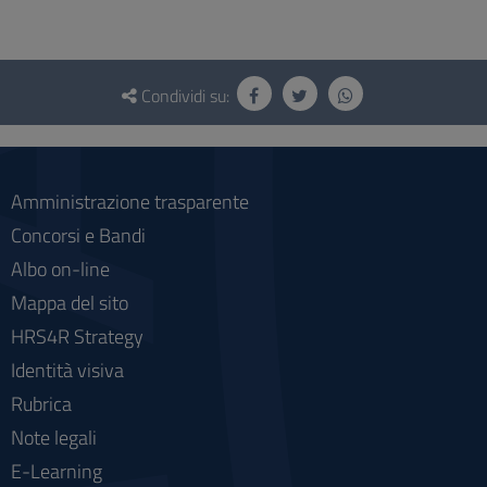
Questionario
e
Condividi su:
social
Amministrazione trasparente
Concorsi e Bandi
Albo on-line
Mappa del sito
HRS4R Strategy
Identità visiva
Rubrica
Note legali
E-Learning