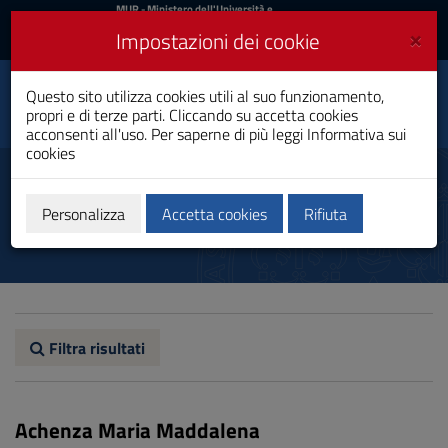
MIUR
MUR
- Ministero dell'Università e
della Ricerca
e
×
Impostazioni dei cookie
UniCA News
Accedi
Accedi
Università degli
Questo sito utilizza cookies utili al suo funzionamento,
Toggle
propri e di terze parti. Cliccando su accetta cookies
Studi di Cagliari
navigation
acconsenti all'uso. Per saperne di più leggi
Informativa sui
cookies
Vai
al
Docenti e ricercatori
Contenuto
Vai
Personalizza
Accetta cookies
Rifiuta
alla
navigazione
del
sito
Vai
al
Footer
Filtra risultati
Achenza Maria Maddalena