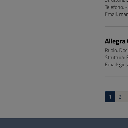
Telefono: -
Email:
mar
Allegra
Ruolo: Doc
Struttura:
Email:
gius
1
2
Questionario