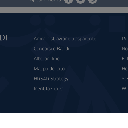
Amministrazione trasparente
Ru
Concorsi e Bandi
Not
Albo on-line
E-
Mappa del sito
He
HRS4R Strategy
So
Identità visiva
Wi