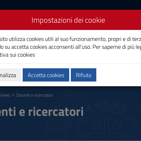
Impostazioni dei cookie
Studi di Cagliari
ito utilizza cookies utili al suo funzionamento, propri e di terz
o su accetta cookies acconsenti all'uso. Per saperne di più le
iva sui cookies
i
Ricerca
Società e territorio
nalizza
Accetta cookies
Rifiuta
teneo
Docenti e ricercatori
nti e ricercatori