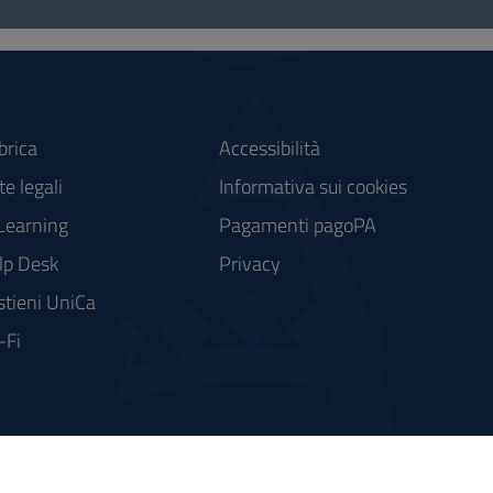
brica
Accessibilità
e legali
Informativa sui cookies
Learning
Pagamenti pagoPA
lp Desk
Privacy
stieni UniCa
-Fi