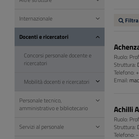
Vai
al
Internazionale
Footer
Filtra
Docenti e ricercatori
Achenz
Concorsi personale docente e
Ruolo: Pro
ricercatori
Struttura:
Telefono:
Email:
mad
Mobilità docenti e ricercatori
Personale tecnico,
Achilli 
amministrativo e bibliotecario
Ruolo: Pro
Servizi al personale
Struttura:
Telefono: -