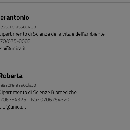
ierantonio
fessore associato
Dipartimento di Scienze della vita e dell’ambiente
 070/675-8082
isp@unica.it
Roberta
fessore associato
Dipartimento di Scienze Biomediche
 0706754325 - Fax: 0706754320
bio@unica.it