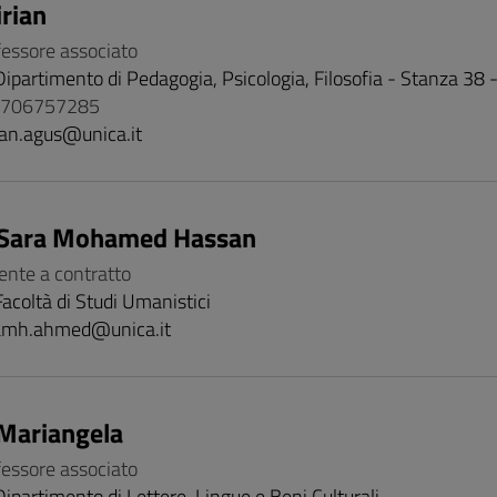
rian
fessore associato
Dipartimento di Pedagogia, Psicologia, Filosofia - Stanza 38 
 0706757285
ian.agus@unica.it
Sara Mohamed Hassan
ente a contratto
Facoltà di Studi Umanistici
amh.ahmed@unica.it
Mariangela
fessore associato
Dipartimento di Lettere, Lingue e Beni Culturali