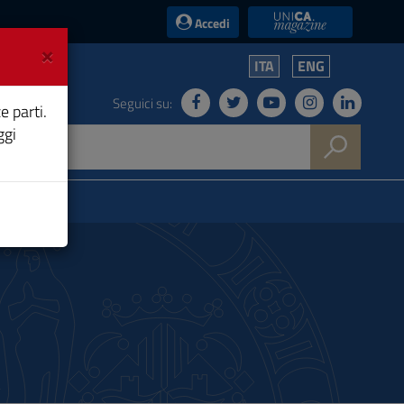
UniCA News
Accedi
×
ITA
ENG
Seguici su:
e parti.
ggi