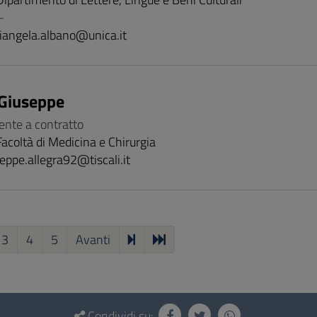
-
iangela.albano@unica.it
 Giuseppe
ente a contratto
Facoltà di Medicina e Chirurgia
eppe.allegra92@tiscali.it
3
4
5
Avanti
Condividi su: