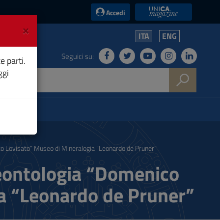
UniCA News
Accedi
×
ITA
ENG
Seguici su:
e parti.
ggi
o Lovisato” Museo di Mineralogia “Leonardo de Pruner”
leontologia “Domenico
a “Leonardo de Pruner”