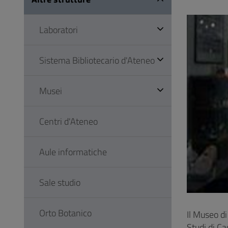
Vai
al
Laboratori
Footer
Sistema Bibliotecario d'Ateneo
Musei
Centri d'Ateneo
Aule informatiche
Sale studio
Orto Botanico
Il Museo d
Studi di Ca