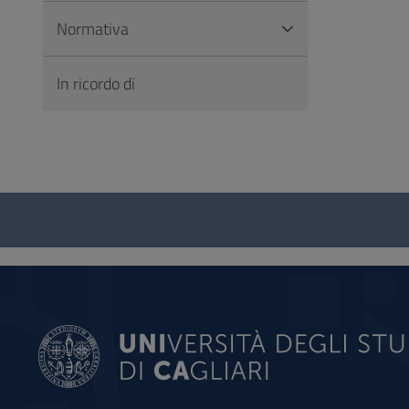
Normativa
In ricordo di
Questionario
e
social