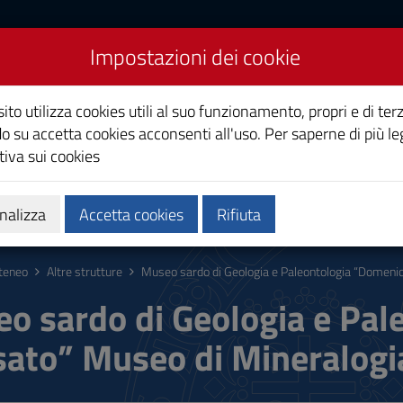
Impostazioni dei cookie
Studi di Cagliari
ito utilizza cookies utili al suo funzionamento, propri e di terz
o su accetta cookies acconsenti all'uso. Per saperne di più le
iva sui cookies
i
Ricerca
Società e territorio
nalizza
Accetta cookies
Rifiuta
teneo
Altre strutture
Museo sardo di Geologia e Paleontologia “Domenic
o sardo di Geologia e Pa
sato” Museo di Mineralogi