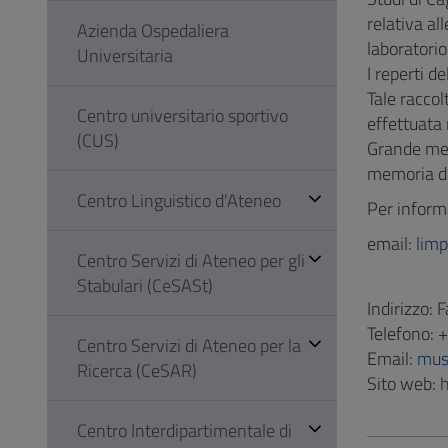
relativa al
Azienda Ospedaliera
laboratorio
Universitaria
I reperti d
Tale raccol
Centro universitario sportivo
effettuata 
(CUS)
Grande meri
memoria del
Centro Linguistico d'Ateneo
Per informa
email:
lim
Centro Servizi di Ateneo per gli
Stabulari (CeSASt)
Indirizzo: 
Telefono:
Centro Servizi di Ateneo per la
Email:
mus
Ricerca (CeSAR)
Sito web:
h
Centro Interdipartimentale di