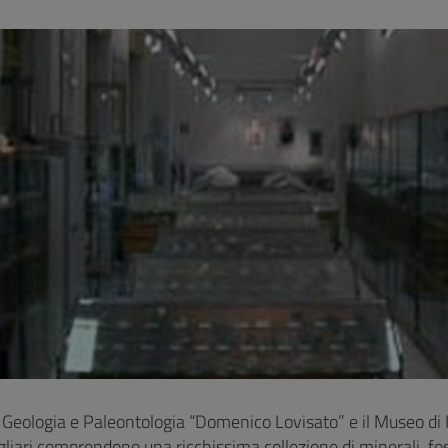
i Geologia e Paleontologia “Domenico Lovisato” e il Museo di 
gliari comprendono una ricchissima collezione di minerali, fo