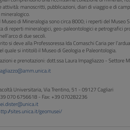
le attività: manoscritti, pubblicazioni, diari di viaggio e di ca
 mineralogico.
el Museo di Mineralogia sono circa 8000; i reperti del Museo 
ta di reperti mineralogici, geo-paleontologici e petrografici p
nell’arco di due secoli.
to si deve alla Professoressa Ida Comaschi Caria per l’ardua i
 quale si intitolò il Museo di Geologia e Paleontologia.
zioni e prenotazioni: dott.ssa Laura Impagliazzo - Settore Mu
pagliazzo@amm.unica.it
Facoltà Universitaria, Via Trentino, 51 - 09127 Cagliari
 +39 070 6756618 - Fax: +39 070282236
ei.dister@unica.it
ttp://sites.unica.it/geomusei/