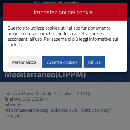
MIUR
MUR
- Ministero dell'Università e
della Ricerca
e
×
Impostazioni dei cookie
UniCA News
Accedi
Accedi
Università degli
Questo sito utilizza cookies utili al suo funzionamento,
Toggle
propri e di terze parti. Cliccando su accetta cookies
Studi di Cagliari
navigation
acconsenti all'uso. Per saperne di più leggi
Informativa sui
cookies
Vai
al
Centro Interdipartimentale per
Contenuto
la preistoria e protostoria del
Vai
Personalizza
Accetta cookies
Rifiuta
alla
Mediterraneo(CIPPM)
navigazione
del
sito
Vai
Indirizzo: Piazza Arsenale 1; Cagliari - 09124
al
Telefono: 070 655911
Footer
Sito web:
http://museoarcheocagliari.beniculturali.it/attivita/blog/?
Category