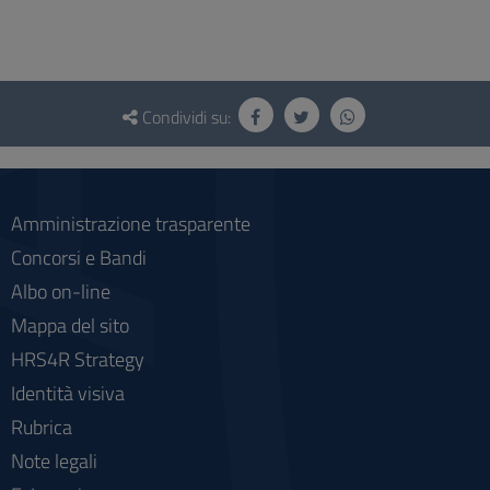
Questionario
e
Condividi su:
social
Amministrazione trasparente
Concorsi e Bandi
Albo on-line
Mappa del sito
HRS4R Strategy
Identità visiva
Rubrica
Note legali