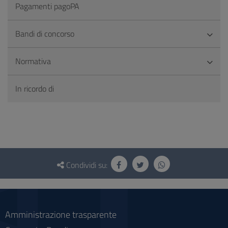
Pagamenti pagoPA
Bandi di concorso
Normativa
In ricordo di
Questionario
e
Condividi su:
social
Amministrazione trasparente