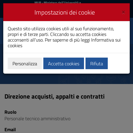
MIUR
MUR
- Ministero dell'Università e
della Ricerca
e
×
Impostazioni dei cookie
UniCA News
Accedi
Accedi
Università degli
Questo sito utilizza cookies utili al suo funzionamento,
Toggle
propri e di terze parti. Cliccando su accetta cookies
Studi di Cagliari
navigation
acconsenti all'uso. Per saperne di più leggi
Informativa sui
cookies
Vai
al
Fois Domenico
Contenuto
Vai
Personalizza
Accetta cookies
Rifiuta
alla
navigazione
del
sito
Vai
Direzione acquisti, appalti e contratti
al
Footer
Ruolo
Personale tecnico amministrativo
Email