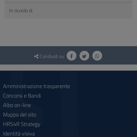
In ricordo di
Questionario
e
Condividi su:
social
Amministrazione trasparente
Concorsi e Bandi
Albo on-line
Mappa del sito
HRS4R Strategy
Identità visiva