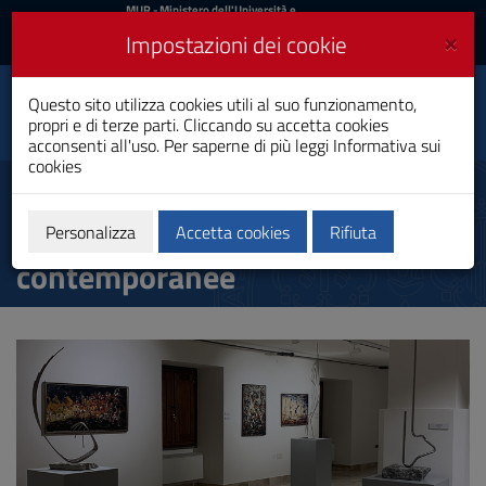
MIUR
MUR
- Ministero dell'Università e
della Ricerca
e
×
Impostazioni dei cookie
UniCA News
Accedi
Accedi
Università degli
Questo sito utilizza cookies utili al suo funzionamento,
Toggle
propri e di terze parti. Cliccando su accetta cookies
Studi di Cagliari
navigation
acconsenti all'uso. Per saperne di più leggi
Informativa sui
cookies
Vai
al
MUACC Museo universitario
Contenuto
delle arti e delle culture
Vai
Personalizza
Accetta cookies
Rifiuta
alla
contemporanee
navigazione
del
sito
Vai
al
Footer