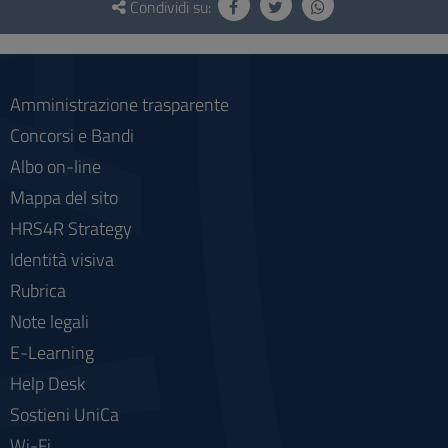
e
Condividi su:
social
Amministrazione trasparente
Concorsi e Bandi
Albo on-line
Mappa del sito
HRS4R Strategy
Identità visiva
Rubrica
Note legali
E-Learning
Help Desk
Sostieni UniCa
Wi-Fi