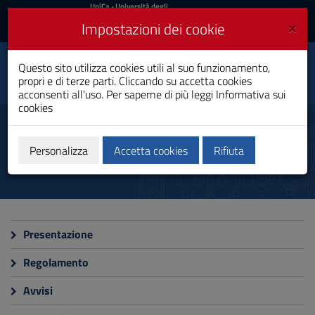
UniCa
UniCa
- Università degli
Studi di Cagliari
e
×
Impostazioni dei cookie
UniCA News
Accedi
Accedi
Centro di Servizio per
Questo sito utilizza cookies utili al suo funzionamento,
l’alta formazione
Toggle
propri e di terze parti. Cliccando su accetta cookies
professionale e
navigation
l’inclusione (CESAFI)
acconsenti all'uso. Per saperne di più leggi
Informativa sui
cookies
Vai
al
Centro
Contenuto
Vai
Personalizza
Accetta cookies
Rifiuta
alla
navigazione
del
sito
Vai
al
Presentazione
Footer
Regolamento
Avvisi