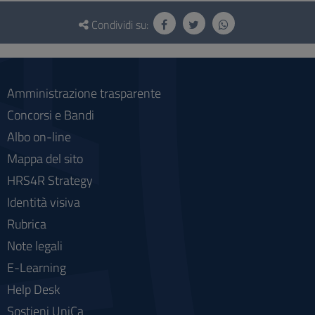
Questionario
e
Condividi su:
social
Amministrazione trasparente
Concorsi e Bandi
Albo on-line
Mappa del sito
HRS4R Strategy
Identità visiva
Rubrica
Note legali
E-Learning
Help Desk
Sostieni UniCa