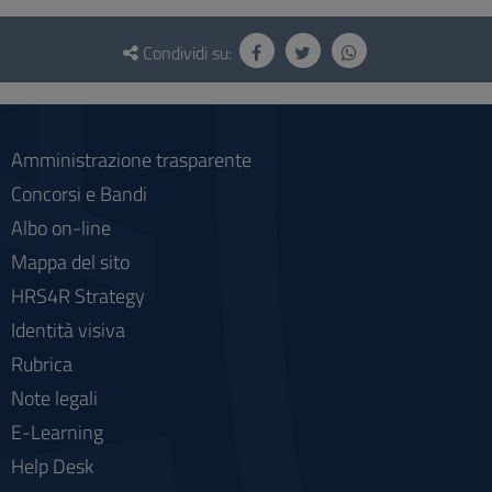
Questionario
e
Condividi su:
social
Amministrazione trasparente
Concorsi e Bandi
Albo on-line
Mappa del sito
HRS4R Strategy
Identità visiva
Rubrica
Note legali
E-Learning
Help Desk