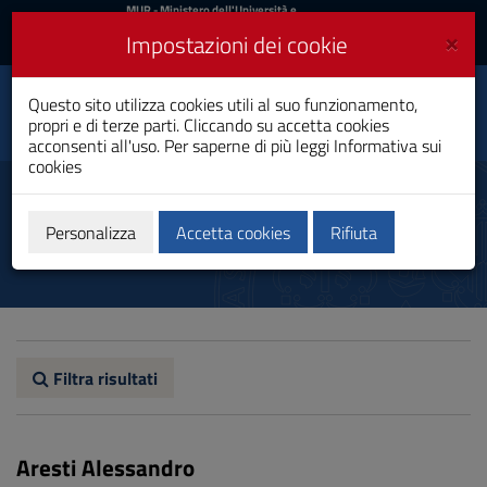
MIUR
MUR
- Ministero dell'Università e
della Ricerca
e
×
Impostazioni dei cookie
UniCA News
Accedi
Accedi
Università degli
Questo sito utilizza cookies utili al suo funzionamento,
Toggle
propri e di terze parti. Cliccando su accetta cookies
Studi di Cagliari
navigation
acconsenti all'uso. Per saperne di più leggi
Informativa sui
cookies
Vai
al
Docenti e ricercatori
Contenuto
Vai
Personalizza
Accetta cookies
Rifiuta
alla
navigazione
del
sito
Vai
al
Footer
Filtra risultati
Aresti Alessandro