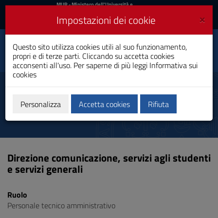
MIUR
MUR
- Ministero dell'Università e
della Ricerca
e
×
Impostazioni dei cookie
UniCA News
Accedi
Accedi
Università degli
Questo sito utilizza cookies utili al suo funzionamento,
Toggle
propri e di terze parti. Cliccando su accetta cookies
Studi di Cagliari
navigation
acconsenti all'uso. Per saperne di più leggi
Informativa sui
cookies
Vai
al
Spano Andrea
Contenuto
Vai
Personalizza
Accetta cookies
Rifiuta
alla
navigazione
del
sito
Vai
Direzione comunicazione, servizi agli studenti
al
e servizi generali
Footer
Ruolo
Personale tecnico amministrativo