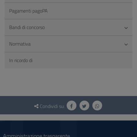
Pagamenti pagoPA
Bandi di concorso
Normativa
In ricordo di
Questionario
e
Condividi su:
social
Amministrazione trasparente