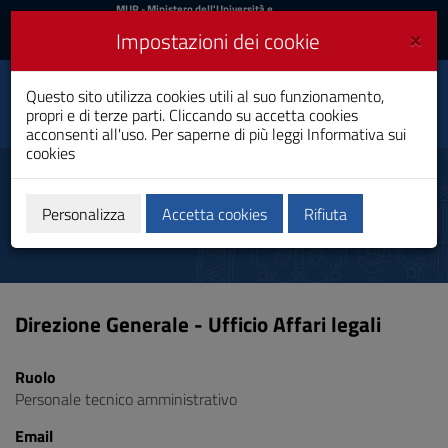
MIUR
MUR
- Ministero dell'Università e
della Ricerca
e
×
Impostazioni dei cookie
UniCA News
Accedi
Accedi
Università degli
Questo sito utilizza cookies utili al suo funzionamento,
Toggle
propri e di terze parti. Cliccando su accetta cookies
Studi di Cagliari
navigation
acconsenti all'uso. Per saperne di più leggi
Informativa sui
cookies
Vai
al
Serra Giuditta
Contenuto
Vai
Personalizza
Accetta cookies
Rifiuta
alla
navigazione
del
sito
Vai
Direzione Generale - Ufficio Affari legali
al
Footer
Ruolo
Personale tecnico amministrativo
Email