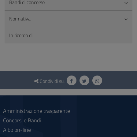
Bandi di concorso
Normativa
In ricordo di
Questionario
e
Condividi su:
social
Amministrazione trasparente
Concorsi e Bandi
Albo on-line