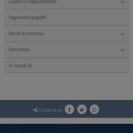
Qualità e miglioramento
Pagamenti pagoPA
Bandi di concorso
Normativa
In ricordo di
Questionario
e
Condividi su:
social