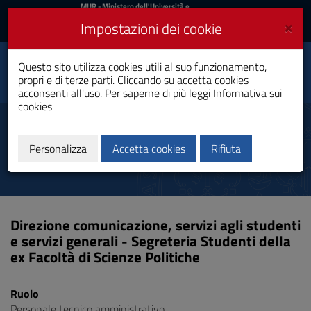
MIUR
MUR
- Ministero dell'Università e
della Ricerca
e
×
Impostazioni dei cookie
UniCA News
Accedi
Accedi
Università degli
Questo sito utilizza cookies utili al suo funzionamento,
Toggle
propri e di terze parti. Cliccando su accetta cookies
Studi di Cagliari
navigation
acconsenti all'uso. Per saperne di più leggi
Informativa sui
cookies
Vai
al
Saba Giorgia
Contenuto
Vai
Personalizza
Accetta cookies
Rifiuta
alla
navigazione
del
sito
Vai
Direzione comunicazione, servizi agli studenti
al
e servizi generali - Segreteria Studenti della
Footer
ex Facoltà di Scienze Politiche
Ruolo
Personale tecnico amministrativo