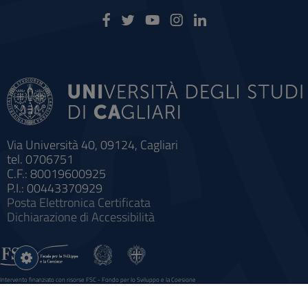
Via Università 40, 09124, Cagliari
tel. 0706751
C.F.: 80019600925
P.I.: 00443370929
Posta Elettronica Certificata
Dichiarazione di Accessibilità
Impostazioni
cookie
Intervento finanziato con risorse FSC - Fondo per lo Sviluppo e la Coesione
Sistema informatico gestionale integrato a supporto della didattica e della ricerca e potenziamento dei servizi online
agli studenti