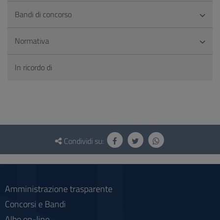
Bandi di concorso
Normativa
In ricordo di
Questionario
e
Condividi su:
social
Amministrazione trasparente
Concorsi e Bandi
Albo on-line