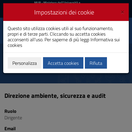
MIUR
MUR
- Ministero dell'Università e
della Ricerca
e
×
Impostazioni dei cookie
UniCA News
Accedi
Accedi
Università degli
Questo sito utilizza cookies utili al suo funzionamento,
Toggle
propri e di terze parti. Cliccando su accetta cookies
Studi di Cagliari
navigation
acconsenti all'uso. Per saperne di più leggi
Informativa sui
cookies
Vai
al
Maxia Marco
Contenuto
Vai
Personalizza
Accetta cookies
Rifiuta
alla
navigazione
del
sito
Vai
Direzione ambiente, sicurezza e audit
al
Footer
Ruolo
Dirigente
Email