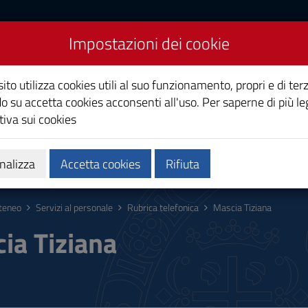
Impostazioni dei cookie
Studi di Cagliari
ito utilizza cookies utili al suo funzionamento, propri e di terz
o su accetta cookies acconsenti all'uso. Per saperne di più le
iva sui cookies
i
Ricerca
Società e territorio
nalizza
Accetta cookies
Rifiuta
teneo
Servizi al personale
Rubrica telefonica
Mascia Tiziana
ia Tiziana