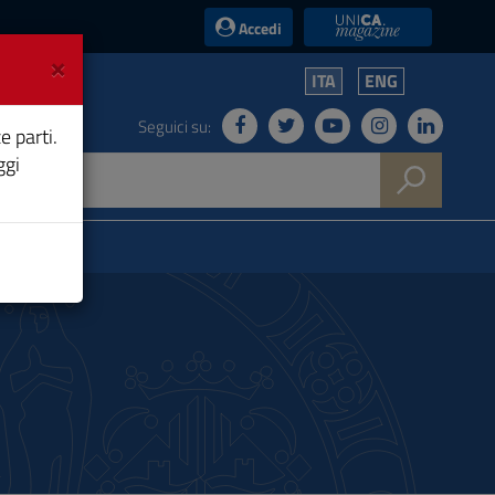
UniCA News
Accedi
×
ITA
ENG
Seguici su:
e parti.
ggi