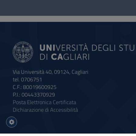
Questionario
e
social
Via Università 40, 09124, Cagliari
tel. 0706751
C.F.: 80019600925
P.I.: 00443370929
Posta Elettronica Certificata
Dichiarazione di Accessibilità
Impostazioni
cookie