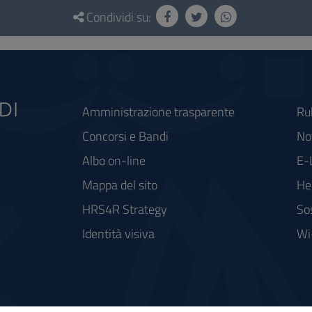
Condividi su:
Amministrazione trasparente
Ru
Concorsi e Bandi
Not
Albo on-line
E-
Mappa del sito
He
HRS4R Strategy
So
Identità visiva
Wi