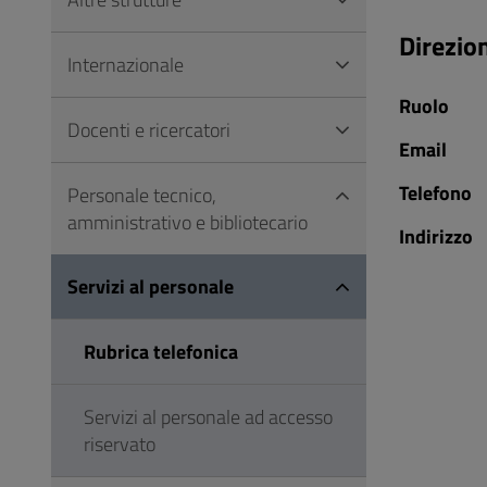
Vai
al
Direzio
Internazionale
Footer
Ruolo
Docenti e ricercatori
Email
Telefono
Personale tecnico,
amministrativo e bibliotecario
Indirizzo
Servizi al personale
Rubrica telefonica
Servizi al personale ad accesso
riservato