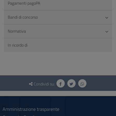
Pagamenti pagoPA
Bandi di concorso
Normativa
In ricordo di
Questionario
e
Condividi su:
social
Amministrazione trasparente