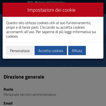
MIUR
MUR
- Ministero dell'Università e
della Ricerca
e
×
Impostazioni dei cookie
UniCA News
Accedi
Accedi
Università degli
Questo sito utilizza cookies utili al suo funzionamento,
Toggle
propri e di terze parti. Cliccando su accetta cookies
Studi di Cagliari
navigation
acconsenti all'uso. Per saperne di più leggi
Informativa sui
cookies
Vai
al
Manna Sabrina
Contenuto
Vai
Personalizza
Accetta cookies
Rifiuta
alla
navigazione
del
sito
Vai
Direzione generale
al
Footer
Ruolo
Personale tecnico amministrativo
Email