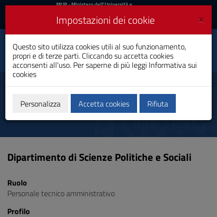
MIUR
MUR
- Ministero dell'Università e
della Ricerca
e
×
Impostazioni dei cookie
UniCA News
Accedi
Accedi
Università degli
Questo sito utilizza cookies utili al suo funzionamento,
Toggle
propri e di terze parti. Cliccando su accetta cookies
Studi di Cagliari
navigation
acconsenti all'uso. Per saperne di più leggi
Informativa sui
cookies
Vai
al
Diana Giorgia
Contenuto
Vai
Personalizza
Accetta cookies
Rifiuta
alla
navigazione
del
sito
Vai
Dipartimento di Scienze Politiche e Sociali
al
Footer
Ruolo
Personale tecnico amministrativo
Profilo