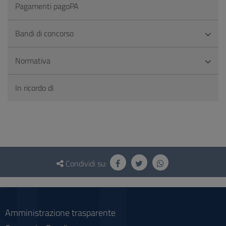
Pagamenti pagoPA
Bandi di concorso
Normativa
In ricordo di
Questionario
e
Condividi su:
social
Amministrazione trasparente